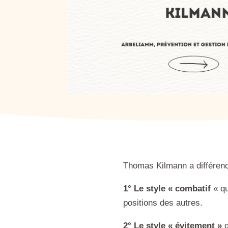
Thomas Kilmann a différen
1° Le style « combatif
« qu
positions des autres.
2° Le style « évitement »
q